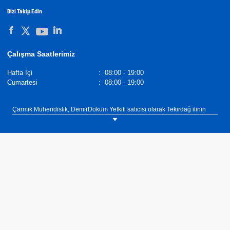
Bizi Takip Edin
Çalışma Saatlerimiz
Hafta İçi
:
08:00 - 19:00
Cumartesi
:
08:00 - 19:00
Çarmık Mühendislik, DemirDöküm Yetkili satıcısı olarak Tekirdağ ilinin
Şarköy ilçesinde müşterilerimize ısıtma, sıcak su ve soğutma ihtiyaçlarına
yönelik çözümler sunmaktadır. Isıtma, sıcak su ve soğutma ihtiyaçlarınız
için ekonomik, verimli ve uzun yıllar güvenle kullanabileceğiniz kombi,
klima, şofben, termosifon, merkezi sistem kazan, merkezi sistem kombi
kaskad çözümler için bize 0(282) 263 35 35 numaralı telefonumuzdan
veya İstiklal Mahallesi Dr. Cemal Özkan Caddesi No: 17/A Şarköy
Tekirdağ adresimizden ulaşabilirsiniz.