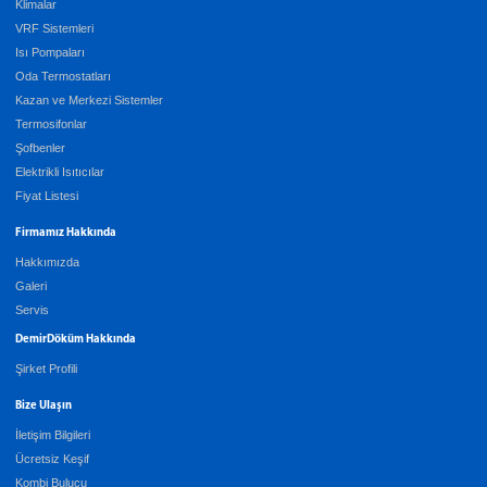
Klimalar
VRF Sistemleri
Isı Pompaları
Oda Termostatları
Kazan ve Merkezi Sistemler
Termosifonlar
Şofbenler
Elektrikli Isıtıcılar
Fiyat Listesi
Firmamız Hakkında
Hakkımızda
Galeri
Servis
DemirDöküm Hakkında
Şirket Profili
Bize Ulaşın
İletişim Bilgileri
Ücretsiz Keşif
Kombi Bulucu